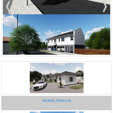
Soroksár, Szitás u. 36.